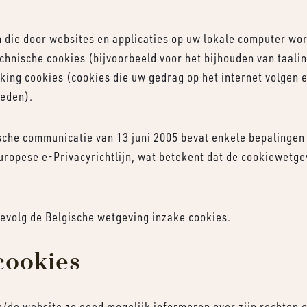
n die door websites en applicaties op uw lokale computer wo
chnische cookies (bijvoorbeeld voor het bijhouden van taalins
cking cookies (cookies die uw gedrag op het internet volgen
ieden).
sche communicatie van 13 juni 2005 bevat enkele bepalingen 
Europese e-Privacyrichtlijn, wat betekent dat de cookiewetg
jgevolg de Belgische wetgeving inzake cookies.
 cookies
m/de website zo goed mogelijk informeren over zijn rechten 